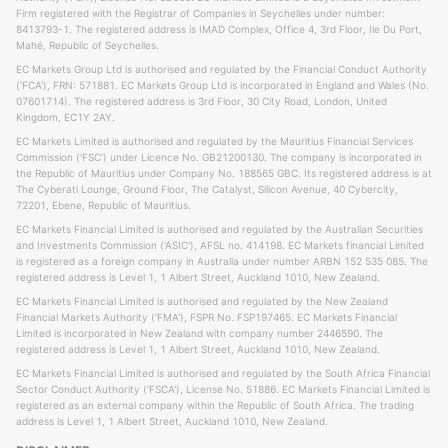
Firm registered with the Registrar of Companies in Seychelles under number:
8413793-1. The registered address is IMAD Complex, Office 4, 3rd Floor, Ile Du Port,
Mahé, Republic of Seychelles.
EC Markets Group Ltd is authorised and regulated by the Financial Conduct Authority
('FCA'), FRN: 571881. EC Markets Group Ltd is incorporated in England and Wales (No.
07601714). The registered address is 3rd Floor, 30 City Road, London, United
Kingdom, EC1Y 2AY.
EC Markets Limited is authorised and regulated by the Mauritius Financial Services
Commission ('FSC') under Licence No. GB21200130. The company is incorporated in
the Republic of Mauritius under Company No. 188565 GBC. Its registered address is at
The Cyberati Lounge, Ground Floor, The Catalyst, Silicon Avenue, 40 Cybercity,
72201, Ebene, Republic of Mauritius.
EC Markets Financial Limited is authorised and regulated by the Australian Securities
and Investments Commission ('ASIC'), AFSL no. 414198. EC Markets financial Limited
is registered as a foreign company in Australia under number ARBN 152 535 085. The
registered address is Level 1, 1 Albert Street, Auckland 1010, New Zealand.
EC Markets Financial Limited is authorised and regulated by the New Zealand
Financial Markets Authority ('FMA'), FSPR No. FSP197465. EC Markets Financial
Limited is incorporated in New Zealand with company number 2446590. The
registered address is Level 1, 1 Albert Street, Auckland 1010, New Zealand.
EC Markets Financial Limited is authorised and regulated by the South Africa Financial
Sector Conduct Authority ('FSCA'), License No. 51886. EC Markets Financial Limited is
registered as an external company within the Republic of South Africa. The trading
address is Level 1, 1 Albert Street, Auckland 1010, New Zealand.