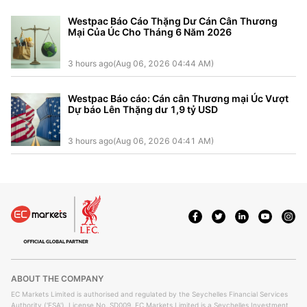
Westpac Báo Cáo Thặng Dư Cán Cân Thương
Mại Của Úc Cho Tháng 6 Năm 2026
3 hours ago(Aug 06, 2026 04:44 AM)
Westpac Báo cáo: Cán cân Thương mại Úc Vượt
Dự báo Lên Thặng dư 1,9 tỷ USD
3 hours ago(Aug 06, 2026 04:41 AM)
ABOUT THE COMPANY
EC Markets Limited is authorised and regulated by the Seychelles Financial Services
Authority ('FSA'), License No. SD009. EC Markets Limited is a Seychelles Investment