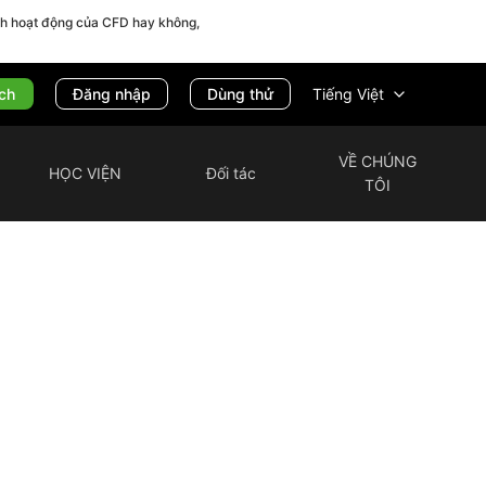
ch hoạt động của CFD hay không,
ịch
Tiếng Việt
Đăng nhập
Dùng thử
VỀ CHÚNG
HỌC VIỆN
Đối tác
TÔI